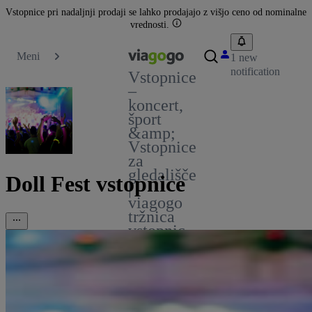
Vstopnice pri nadaljnji prodaji se lahko prodajajo z višjo ceno od nominalne
vrednosti.
Meni
1 new
notification
Vstopnice
–
koncert,
šport
&amp;
Vstopnice
za
gledališče
Doll Fest vstopnice
|
viagogo
tržnica
vstopnic