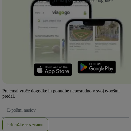
Z lahkoto odkrij svoje najljubše dogodke
Prejemaj vroče dogodke in ponudbe neposredno v svoj e-poštni
predal.
Email
naslov
Pridružite se seznamu