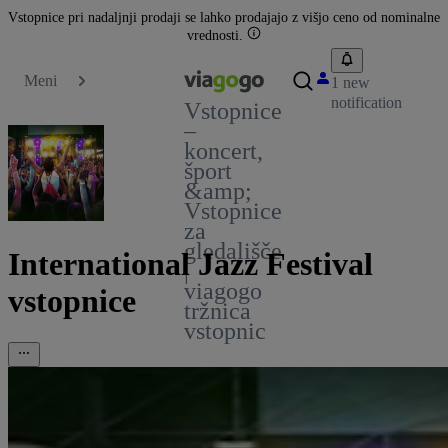
Vstopnice pri nadaljnji prodaji se lahko prodajajo z višjo ceno od nominalne
vrednosti.
Meni
1 new
notification
Vstopnice
–
koncert,
šport
&amp;
Vstopnice
za
gledališče
International Jazz Festival
|
viagogo
vstopnice
tržnica
vstopnic