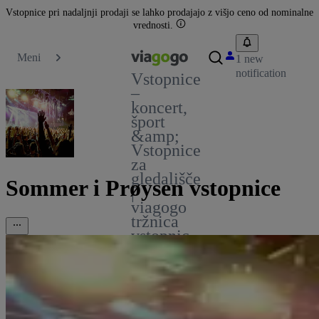
Vstopnice pri nadaljnji prodaji se lahko prodajajo z višjo ceno od nominalne
vrednosti.
Meni
1 new
notification
Vstopnice
–
koncert,
šport
&amp;
Vstopnice
za
gledališče
Sommer i Prøysen vstopnice
|
viagogo
tržnica
vstopnic