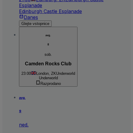
Esplanade
Edinburgh Castle Esplanade
Danes
Glejte vstopnice
avg.
8
sob.
Camden Rocks Club
23:00
London, ZK
Underworld
Underworld
Razprodano
avg.
9
ned.