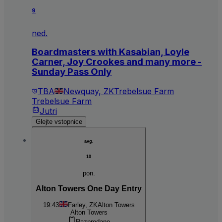
9
ned.
Boardmasters with Kasabian, Loyle
Carner, Joy Crookes and many more -
Sunday Pass Only
TBA
Newquay, ZK
Trebelsue Farm
Trebelsue Farm
Jutri
Glejte vstopnice
avg.
10
pon.
Alton Towers One Day Entry
19:43
Farley, ZK
Alton Towers
Alton Towers
Razprodano