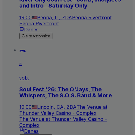
and Intro - Saturday Only
19:00
Peoria, IL, ZDA
Peoria Riverfront
Peoria Riverfront
Danes
Glejte vstopnice
avg.
8
sob.
Soul Fest '26: The O'Jays, The
Whispers, The S.O.S. Band & More
19:00
Lincoln, CA, ZDA
The Venue at
Thunder Valley Casino - Complex
The Venue at Thunder Valley Casino -
Complex
Danes