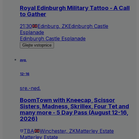
Royal Edinburgh Military Tattoo - A Call
to Gather
21:30
Edinburg, ZK
Edinburgh Castle
Esplanade
Edinburgh Castle Esplanade
Glejte vstopnice
avg.
12-16
sre.-ned.
BoomTown with Kneecap, Scissor
Sisters, Madness, Skrillex, Four Tet and
many more - 5 Day Pass (August 12-16,
2026)
TBA
Winchester, ZK
Matterley Estate
Matterley Estate