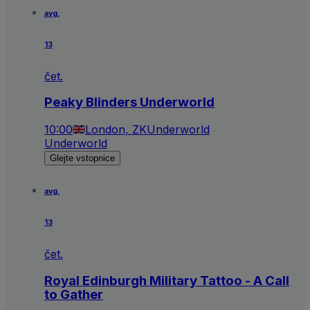
avg.
13
čet.
Peaky Blinders Underworld
10:00
London, ZK
Underworld
Underworld
Glejte vstopnice
avg.
13
čet.
Royal Edinburgh Military Tattoo - A Call
to Gather