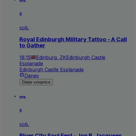
avg.
8
sob.
Royal Edinburgh Military Tattoo - A Call
to Gather
18:15
Edinburg, ZK
Edinburgh Castle
Esplanade
Edinburgh Castle Esplanade
Danes
Glejte vstopnice
avg.
8
sob.
River City Soul Fest - Jon B, Jacquees