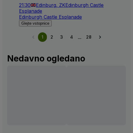
21:30
Edinburg, ZK
Edinburgh Castle
Esplanade
Edinburgh Castle Esplanade
Glejte vstopnice
...
1
2
3
4
28
Nedavno ogledano