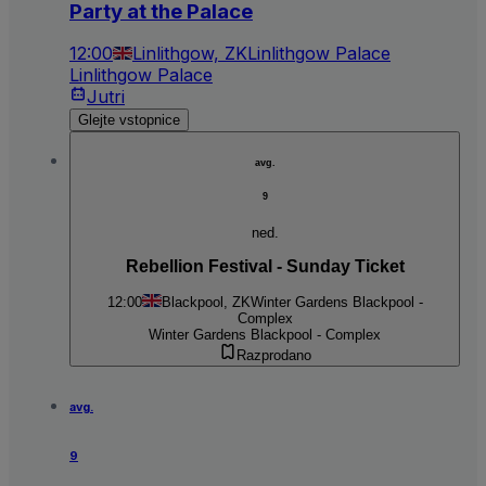
Party at the Palace
12:00
Linlithgow, ZK
Linlithgow Palace
Linlithgow Palace
Jutri
Glejte vstopnice
avg.
9
ned.
Rebellion Festival - Sunday Ticket
12:00
Blackpool, ZK
Winter Gardens Blackpool -
Complex
Winter Gardens Blackpool - Complex
Razprodano
avg.
9