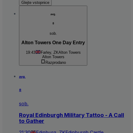
Glejte vstopnice
avg.
8
sob.
Alton Towers One Day Entry
19:43
Farley, ZK
Alton Towers
Alton Towers
Razprodano
avg.
8
sob.
Royal Edinburgh Military Tattoo - A Call
to Gather
21:30
Edinburg, ZK
Edinburgh Castle