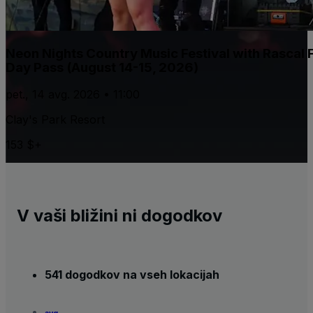
Neon Nights Country Music Festival with Rascal F
Day Pass (August 14-15, 2026)
pet., 14 avg. 2026 • 11:00
Clay's Park Resort
153 $+
V vaši bližini ni dogodkov
541 dogodkov na vseh lokacijah