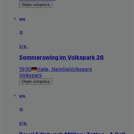
Glejte vstopnice
avg.
12
sre.
Sommerswing im Volkspark 26
19:00
Halle, Nemčija
Volkspark
Volkspark
Glejte vstopnice
avg.
12
sre.