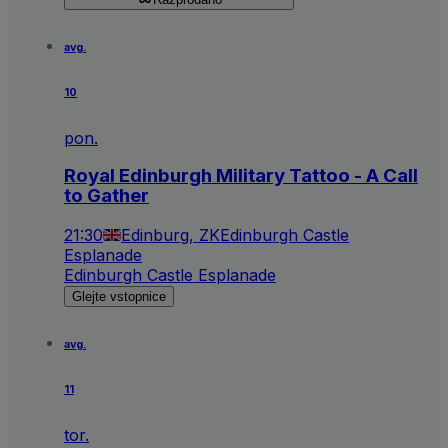
avg.
10
pon.
Royal Edinburgh Military Tattoo - A Call
to Gather
21:30
Edinburg, ZK
Edinburgh Castle
Esplanade
Edinburgh Castle Esplanade
Glejte vstopnice
avg.
11
tor.