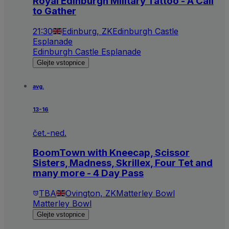
Royal Edinburgh Military Tattoo - A Call
to Gather
21:30
Edinburg, ZK
Edinburgh Castle
Esplanade
Edinburgh Castle Esplanade
Glejte vstopnice
avg.
13-16
čet.-ned.
BoomTown with Kneecap, Scissor
Sisters, Madness, Skrillex, Four Tet and
many more - 4 Day Pass
TBA
Ovington, ZK
Matterley Bowl
Matterley Bowl
Glejte vstopnice