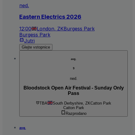
ned.
Eastern Electrics 2026
12:00
London, ZK
Burgess Park
Burgess Park
Jutri
Glejte vstopnice
avg.
9
ned.
Bloodstock Open Air Festival - Sunday Only
Pass
TBA
South Derbyshire, ZK
Catton Park
Catton Park
Razprodano
avg.