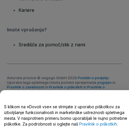
Kariere
Imate vprašanja?
Središče za pomoč/stik z nami
Avtorske pravice © viagogo GmbH 2026
Podatki o podjetju
Uporaba tega spletnega mesta pomeni sprejemanje
pogojev
in
Pravilnik o zasebnosti
in
Pravilnik o piškotkih
in
Pravilnik o
zasebnosti za mobilne naprave
Ne delite mojih osebnih podatkov/Vaša izbira zasebnosti
S klikom na »Dovoli vse« se strinjate z uporabo piškotkov za
izboljšanje funkcionalnosti in marketinške ustreznosti spletnega
mesta. V nasprotnem primeru bomo uporabljali le nujno potrebne
piškotke. Za podrobnosti si oglejte naš
Pravilnik o piškotkih
.