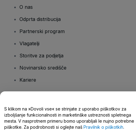
O nas
Odprta distribucija
Partnerski program
Vlagatelji
Storitve za podjetja
Novinarsko središče
Kariere
Imate vprašanja?
S klikom na »Dovoli vse« se strinjate z uporabo piškotkov za
izboljšanje funkcionalnosti in marketinške ustreznosti spletnega
Središče za pomoč/stik z nami
mesta. V nasprotnem primeru bomo uporabljali le nujno potrebne
piškotke. Za podrobnosti si oglejte naš
Pravilnik o piškotkih
.