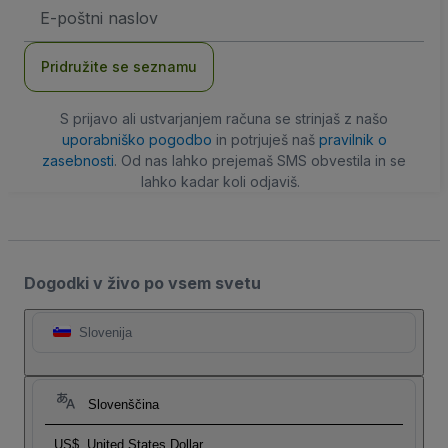
Email
naslov
Pridružite se seznamu
S prijavo ali ustvarjanjem računa se strinjaš z našo
uporabniško pogodbo
in potrjuješ naš
pravilnik o
zasebnosti
. Od nas lahko prejemaš SMS obvestila in se
lahko kadar koli odjaviš.
Dogodki v živo po vsem svetu
Slovenija
Slovenščina
US$
United States Dollar