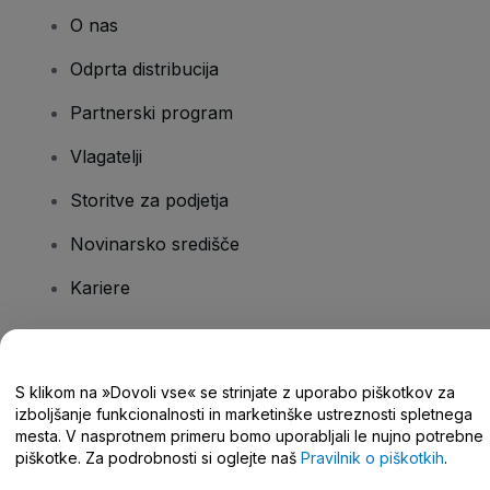
O nas
Odprta distribucija
Partnerski program
Vlagatelji
Storitve za podjetja
Novinarsko središče
Kariere
Imate vprašanja?
S klikom na »Dovoli vse« se strinjate z uporabo piškotkov za
izboljšanje funkcionalnosti in marketinške ustreznosti spletnega
Središče za pomoč/stik z nami
mesta. V nasprotnem primeru bomo uporabljali le nujno potrebne
piškotke. Za podrobnosti si oglejte naš
Pravilnik o piškotkih
.