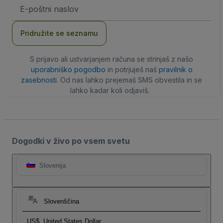
Email
naslov
Pridružite se seznamu
S prijavo ali ustvarjanjem računa se strinjaš z našo
uporabniško pogodbo
in potrjuješ naš
pravilnik o
zasebnosti
. Od nas lahko prejemaš SMS obvestila in se
lahko kadar koli odjaviš.
Dogodki v živo po vsem svetu
Slovenija
Slovenščina
US$
United States Dollar