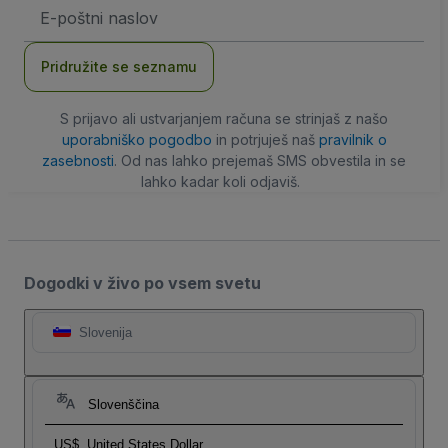
Email
naslov
Pridružite se seznamu
S prijavo ali ustvarjanjem računa se strinjaš z našo
uporabniško pogodbo
in potrjuješ naš
pravilnik o
zasebnosti
. Od nas lahko prejemaš SMS obvestila in se
lahko kadar koli odjaviš.
Dogodki v živo po vsem svetu
Slovenija
Slovenščina
US$
United States Dollar