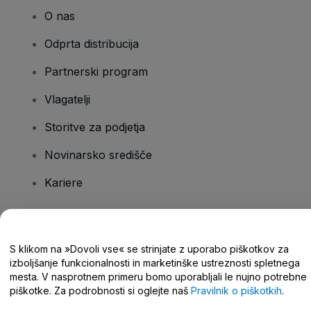
O nas
Odprta distribucija
Partnerski program
Vlagatelji
Storitve za podjetja
Novinarsko središče
Kariere
Imate vprašanja?
S klikom na »Dovoli vse« se strinjate z uporabo piškotkov za
izboljšanje funkcionalnosti in marketinške ustreznosti spletnega
Središče za pomoč/stik z nami
mesta. V nasprotnem primeru bomo uporabljali le nujno potrebne
piškotke. Za podrobnosti si oglejte naš
Pravilnik o piškotkih
.