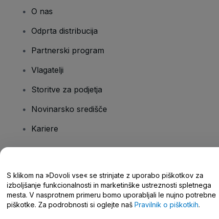
O nas
Odprta distribucija
Partnerski program
Vlagatelji
Storitve za podjetja
Novinarsko središče
Kariere
Imate vprašanja?
S klikom na »Dovoli vse« se strinjate z uporabo piškotkov za
izboljšanje funkcionalnosti in marketinške ustreznosti spletnega
Središče za pomoč/stik z nami
mesta. V nasprotnem primeru bomo uporabljali le nujno potrebne
piškotke. Za podrobnosti si oglejte naš
Pravilnik o piškotkih
.