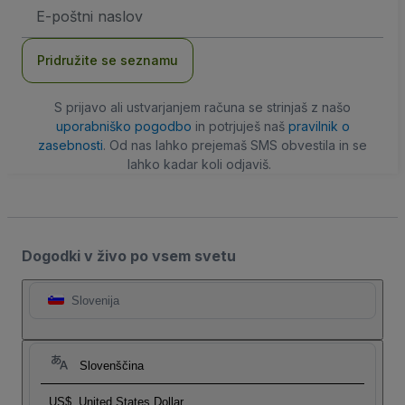
Email
naslov
Pridružite se seznamu
S prijavo ali ustvarjanjem računa se strinjaš z našo
uporabniško pogodbo
in potrjuješ naš
pravilnik o
zasebnosti
. Od nas lahko prejemaš SMS obvestila in se
lahko kadar koli odjaviš.
Dogodki v živo po vsem svetu
Slovenija
Slovenščina
US$
United States Dollar