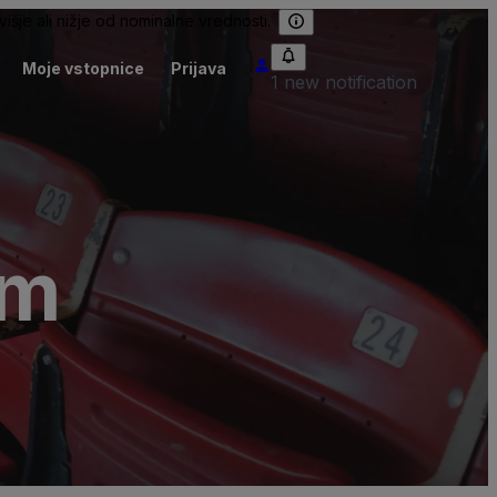
išje ali nižje od nominalne vrednosti.
Moje vstopnice
Prijava
1 new notification
lm