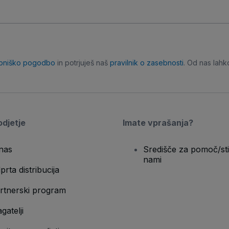
bniško pogodbo
in potrjuješ naš
pravilnik o zasebnosti
. Od nas lahk
djetje
Imate vprašanja?
nas
Središče za pomoč/sti
nami
prta distribucija
rtnerski program
gatelji