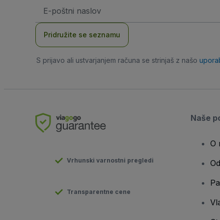
Email
naslov
Pridružite se seznamu
S prijavo ali ustvarjanjem računa se strinjaš z našo
upora
Naše po
O 
Vrhunski varnostni pregledi
Od
Pa
Transparentne cene
Vla