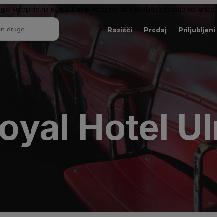
ajo vstopnic na svetu. Cene vstopnic za nadaljnjo prodajo so lahko v
Razišči
Prodaj
Priljubljeni
oyal Hotel U