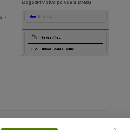
Dogodki v živo po vsem svetu
k z
Slovenija
Slovenščina
US$
United States Dollar
obilne naprave