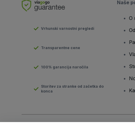
Naše po
O 
Vrhunski varnostni pregledi
Od
Pa
Transparentne cene
Vla
St
100% garancija naročila
No
Storitev za stranke od začetka do
Ka
konca
Avtorske pravice © viagogo GmbH 2026
Podatki o podjetju
Uporaba tega spletnega mesta pomeni sprejemanje
pogojev
i