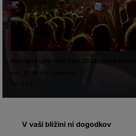
Starlights Live - Kult-Tour 2026 - Die gröss
sob., 22. 08 • St. Laurentius
Od 244 $
V vaši bližini ni dogodkov