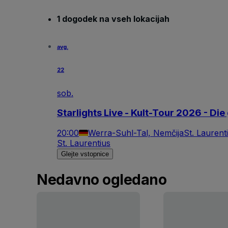
1 dogodek na vseh lokacijah
avg.
22
sob.
Starlights Live - Kult-Tour 2026 - D
20:00
Werra-Suhl-Tal, Nemčija
St. Laurent
St. Laurentius
Glejte vstopnice
Nedavno ogledano