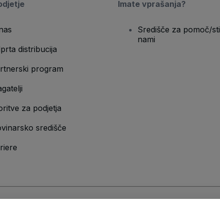
djetje
Imate vprašanja?
nas
Središče za pomoč/sti
nami
prta distribucija
rtnerski program
gatelji
oritve za podjetja
vinarsko središče
riere
n
Pravilnik o zasebnosti
in
Pravilnik o piškotkih
in
Pravilnik o zasebnosti za m