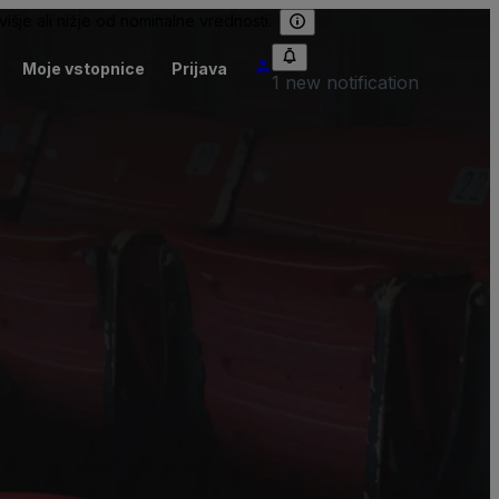
išje ali nižje od nominalne vrednosti.
Moje vstopnice
Prijava
1 new notification