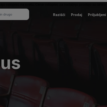
ajo vstopnic na svetu. Cene vstopnic za nadaljnjo prodajo so lahko v
Razišči
Prodaj
Priljubljeni
ius