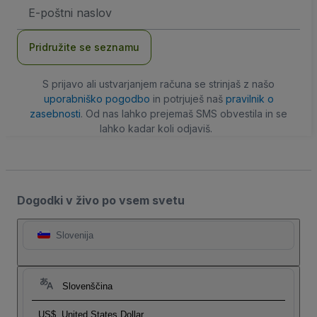
Email
naslov
Pridružite se seznamu
S prijavo ali ustvarjanjem računa se strinjaš z našo
uporabniško pogodbo
in potrjuješ naš
pravilnik o
zasebnosti
. Od nas lahko prejemaš SMS obvestila in se
lahko kadar koli odjaviš.
Dogodki v živo po vsem svetu
Slovenija
Slovenščina
US$
United States Dollar