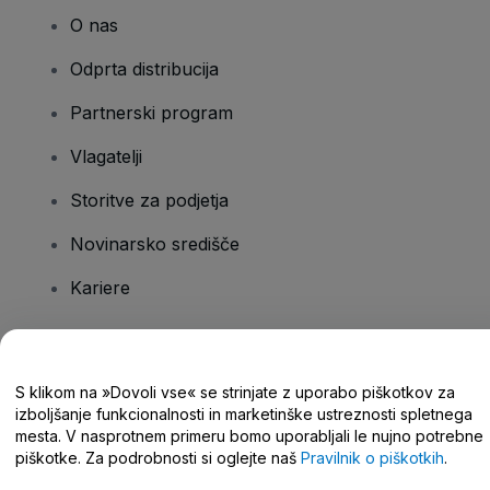
O nas
Odprta distribucija
Partnerski program
Vlagatelji
Storitve za podjetja
Novinarsko središče
Kariere
Imate vprašanja?
S klikom na »Dovoli vse« se strinjate z uporabo piškotkov za
izboljšanje funkcionalnosti in marketinške ustreznosti spletnega
Središče za pomoč/stik z nami
mesta. V nasprotnem primeru bomo uporabljali le nujno potrebne
piškotke. Za podrobnosti si oglejte naš
Pravilnik o piškotkih
.