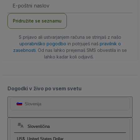
Email
naslov
Pridružite se seznamu
S prijavo ali ustvarjanjem računa se strinjaš z našo
uporabniško pogodbo
in potrjuješ naš
pravilnik o
zasebnosti
. Od nas lahko prejemaš SMS obvestila in se
lahko kadar koli odjaviš.
Dogodki v živo po vsem svetu
Slovenija
Slovenščina
US$
United States Dollar