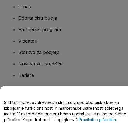
O nas
Odprta distribucija
Partnerski program
Vlagatelji
Storitve za podjetja
Novinarsko središče
Kariere
Imate vprašanja?
S klikom na »Dovoli vse« se strinjate z uporabo piškotkov za
izboljšanje funkcionalnosti in marketinške ustreznosti spletnega
Središče za pomoč/stik z nami
mesta. V nasprotnem primeru bomo uporabljali le nujno potrebne
piškotke. Za podrobnosti si oglejte naš
Pravilnik o piškotkih
.