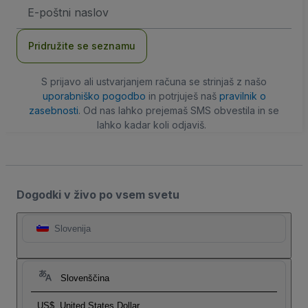
Email
naslov
Pridružite se seznamu
S prijavo ali ustvarjanjem računa se strinjaš z našo
uporabniško pogodbo
in potrjuješ naš
pravilnik o
zasebnosti
. Od nas lahko prejemaš SMS obvestila in se
lahko kadar koli odjaviš.
Dogodki v živo po vsem svetu
Slovenija
Slovenščina
US$
United States Dollar