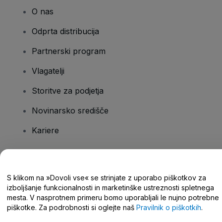
O nas
Odprta distribucija
Partnerski program
Vlagatelji
Storitve za podjetja
Novinarsko središče
Kariere
Imate vprašanja?
S klikom na »Dovoli vse« se strinjate z uporabo piškotkov za
izboljšanje funkcionalnosti in marketinške ustreznosti spletnega
Središče za pomoč/stik z nami
mesta. V nasprotnem primeru bomo uporabljali le nujno potrebne
piškotke. Za podrobnosti si oglejte naš
Pravilnik o piškotkih
.