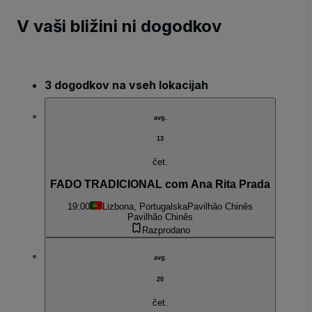
V vaši bližini ni dogodkov
3 dogodkov na vseh lokacijah
avg.
13
čet.
FADO TRADICIONAL com Ana Rita Prada
19:00
Lizbona, Portugalska
Pavilhão Chinês
Pavilhão Chinês
Razprodano
avg.
20
čet.