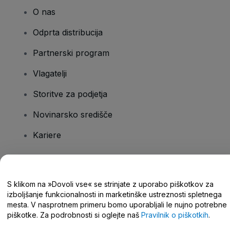
O nas
Odprta distribucija
Partnerski program
Vlagatelji
Storitve za podjetja
Novinarsko središče
Kariere
Imate vprašanja?
S klikom na »Dovoli vse« se strinjate z uporabo piškotkov za
izboljšanje funkcionalnosti in marketinške ustreznosti spletnega
Središče za pomoč/stik z nami
mesta. V nasprotnem primeru bomo uporabljali le nujno potrebne
piškotke. Za podrobnosti si oglejte naš
Pravilnik o piškotkih
.