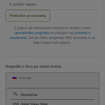
Email
naslov
Pridružite se seznamu
S prijavo ali ustvarjanjem računa se strinjaš z našo
uporabniško pogodbo
in potrjuješ naš
pravilnik o
zasebnosti
. Od nas lahko prejemaš SMS obvestila in se
lahko kadar koli odjaviš.
Dogodki v živo po vsem svetu
Slovenija
Slovenščina
US$
United States Dollar