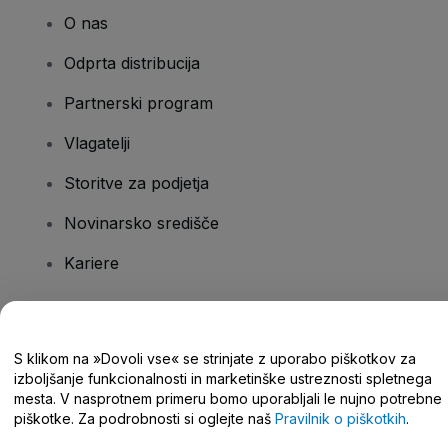
O nas
Odprta distribucija
Partnerski program
Vlagatelji
Storitve za podjetja
Novinarsko središče
Kariere
Imate vprašanja?
S klikom na »Dovoli vse« se strinjate z uporabo piškotkov za
izboljšanje funkcionalnosti in marketinške ustreznosti spletnega
Središče za pomoč/stik z nami
mesta. V nasprotnem primeru bomo uporabljali le nujno potrebne
piškotke. Za podrobnosti si oglejte naš
Pravilnik o piškotkih
.