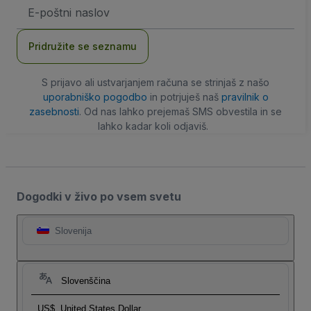
Email
naslov
Pridružite se seznamu
S prijavo ali ustvarjanjem računa se strinjaš z našo
uporabniško pogodbo
in potrjuješ naš
pravilnik o
zasebnosti
. Od nas lahko prejemaš SMS obvestila in se
lahko kadar koli odjaviš.
Dogodki v živo po vsem svetu
Slovenija
Slovenščina
US$
United States Dollar