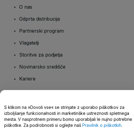
O nas
Odprta distribucija
Partnerski program
Vlagatelji
Storitve za podjetja
Novinarsko središče
Kariere
Imate vprašanja?
S klikom na »Dovoli vse« se strinjate z uporabo piškotkov za
izboljšanje funkcionalnosti in marketinške ustreznosti spletnega
Središče za pomoč/stik z nami
mesta. V nasprotnem primeru bomo uporabljali le nujno potrebne
piškotke. Za podrobnosti si oglejte naš
Pravilnik o piškotkih
.