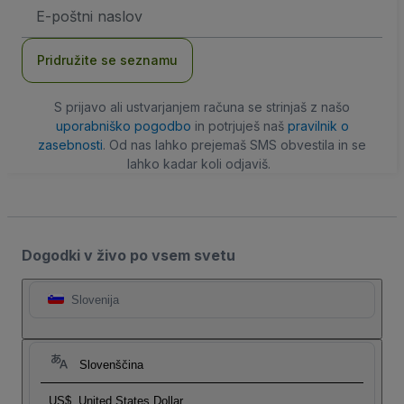
Email
naslov
Pridružite se seznamu
S prijavo ali ustvarjanjem računa se strinjaš z našo
uporabniško pogodbo
in potrjuješ naš
pravilnik o
zasebnosti
. Od nas lahko prejemaš SMS obvestila in se
lahko kadar koli odjaviš.
Dogodki v živo po vsem svetu
Slovenija
Slovenščina
US$
United States Dollar