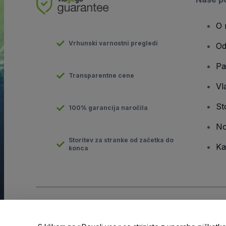
O 
Vrhunski varnostni pregledi
Od
Pa
Transparentne cene
Vla
St
100% garancija naročila
No
Storitev za stranke od začetka do
Ka
konca
Avtorske pravice © viagogo GmbH 2026
Podatki o podjetju
Uporaba tega spletnega mesta pomeni sprejemanje
pogojev
i