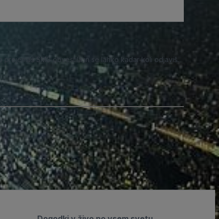
o prejemaš SMS obvestila in se lahko kadar koli odjaviš.
Dogodki v živo po vsem svetu