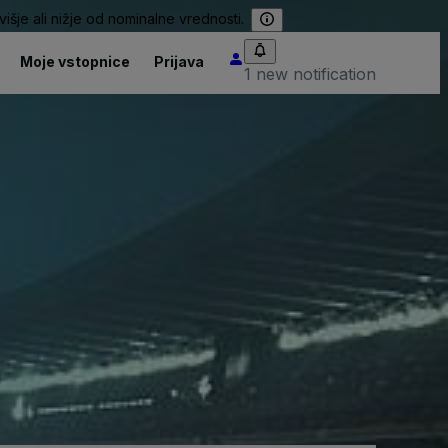
išje ali nižje od nominalne vrednosti.
Moje vstopnice
Prijava
1 new notification