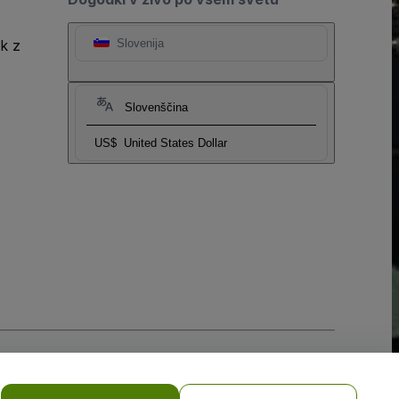
k z
Slovenija
Slovenščina
US$
United States Dollar
obilne naprave