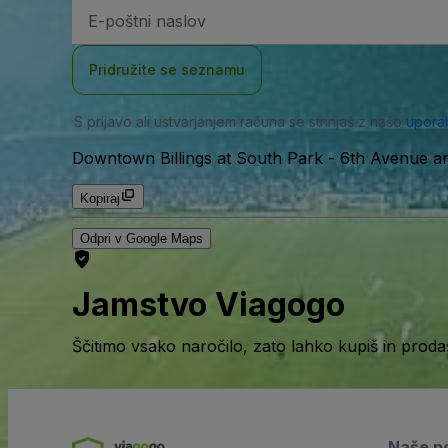
Email
naslov
Pridružite se seznamu
S prijavo ali ustvarjanjem računa se strinjaš z našo
upora
Downtown Billings at South Park
-
6th Avenue an
Kopiraj
Odpri v Google Maps
Jamstvo Viagogo
Ščitimo vsako naročilo, zato lahko kupiš in prod
Naše po