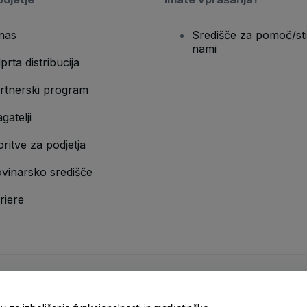
nas
Središče za pomoč/sti
nami
prta distribucija
rtnerski program
gatelji
oritve za podjetja
vinarsko središče
riere
n
Pravilnik o zasebnosti
in
Pravilnik o piškotkih
in
Pravilnik o zasebnosti za m