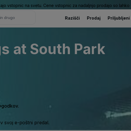
ajo vstopnic na svetu. Cene vstopnic za nadaljnjo prodajo so lahko v
Razišči
Prodaj
Priljubljeni
s at South Park
dogodkov.
 svoj e-poštni predal.