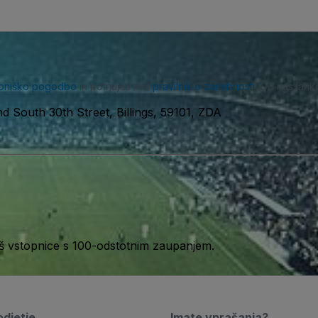
bniško pogodbo
in potrjuješ naš
pravilnik o zasebnosti
. Od nas lahk
d South 30th Street, Billings, 59101, ZDA
aš vstopnice s 100-odstotnim zaupanjem.
djetje
Imate vprašanja?