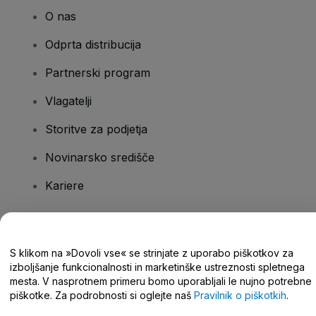
O nas
Odprta distribucija
Partnerski program
Vlagatelji
Storitve za podjetja
Novinarsko središče
Kariere
Imate vprašanja?
S klikom na »Dovoli vse« se strinjate z uporabo piškotkov za
izboljšanje funkcionalnosti in marketinške ustreznosti spletnega
Središče za pomoč/stik z nami
mesta. V nasprotnem primeru bomo uporabljali le nujno potrebne
piškotke. Za podrobnosti si oglejte naš
Pravilnik o piškotkih
.