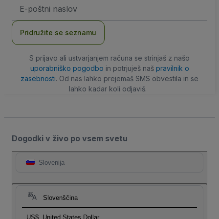
Email
naslov
Pridružite se seznamu
S prijavo ali ustvarjanjem računa se strinjaš z našo
uporabniško pogodbo
in potrjuješ naš
pravilnik o
zasebnosti
. Od nas lahko prejemaš SMS obvestila in se
lahko kadar koli odjaviš.
Dogodki v živo po vsem svetu
Slovenija
Slovenščina
US$
United States Dollar