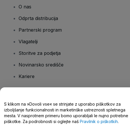
O nas
Odprta distribucija
Partnerski program
Vlagatelji
Storitve za podjetja
Novinarsko središče
Kariere
Imate vprašanja?
S klikom na »Dovoli vse« se strinjate z uporabo piškotkov za
izboljšanje funkcionalnosti in marketinške ustreznosti spletnega
Središče za pomoč/stik z nami
mesta. V nasprotnem primeru bomo uporabljali le nujno potrebne
piškotke. Za podrobnosti si oglejte naš
Pravilnik o piškotkih
.