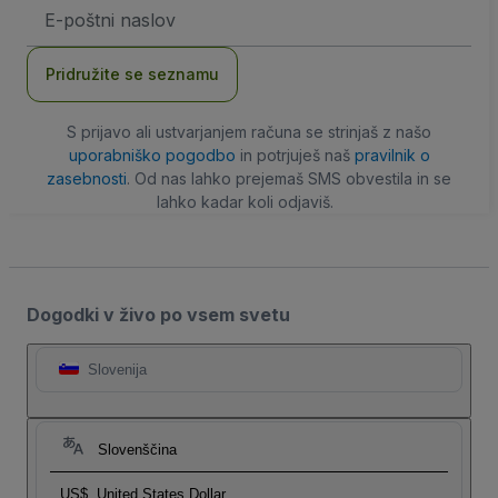
Email
naslov
Pridružite se seznamu
S prijavo ali ustvarjanjem računa se strinjaš z našo
uporabniško pogodbo
in potrjuješ naš
pravilnik o
zasebnosti
. Od nas lahko prejemaš SMS obvestila in se
lahko kadar koli odjaviš.
Dogodki v živo po vsem svetu
Slovenija
Slovenščina
US$
United States Dollar