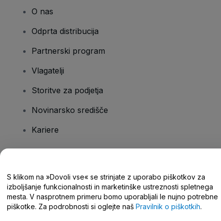
O nas
Odprta distribucija
Partnerski program
Vlagatelji
Storitve za podjetja
Novinarsko središče
Kariere
Imate vprašanja?
S klikom na »Dovoli vse« se strinjate z uporabo piškotkov za
izboljšanje funkcionalnosti in marketinške ustreznosti spletnega
Središče za pomoč/stik z nami
mesta. V nasprotnem primeru bomo uporabljali le nujno potrebne
piškotke. Za podrobnosti si oglejte naš
Pravilnik o piškotkih
.