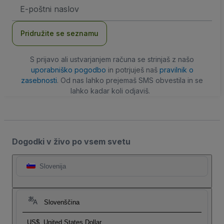
Email
naslov
Pridružite se seznamu
S prijavo ali ustvarjanjem računa se strinjaš z našo
uporabniško pogodbo
in potrjuješ naš
pravilnik o
zasebnosti
. Od nas lahko prejemaš SMS obvestila in se
lahko kadar koli odjaviš.
Dogodki v živo po vsem svetu
Slovenija
Slovenščina
US$
United States Dollar