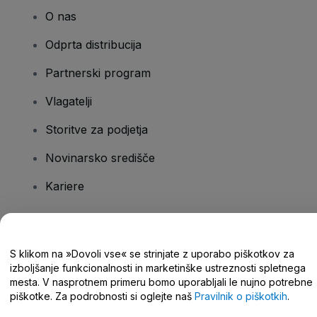
O nas
Odprta distribucija
Partnerski program
Vlagatelji
Storitve za podjetja
Novinarsko središče
Kariere
Imate vprašanja?
S klikom na »Dovoli vse« se strinjate z uporabo piškotkov za
izboljšanje funkcionalnosti in marketinške ustreznosti spletnega
Središče za pomoč/stik z nami
mesta. V nasprotnem primeru bomo uporabljali le nujno potrebne
piškotke. Za podrobnosti si oglejte naš
Pravilnik o piškotkih
.