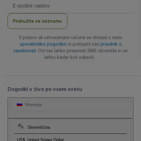
Email
naslov
Pridružite se seznamu
S prijavo ali ustvarjanjem računa se strinjaš z našo
uporabniško pogodbo
in potrjuješ naš
pravilnik o
zasebnosti
. Od nas lahko prejemaš SMS obvestila in se
lahko kadar koli odjaviš.
Dogodki v živo po vsem svetu
Slovenija
Slovenščina
US$
United States Dollar