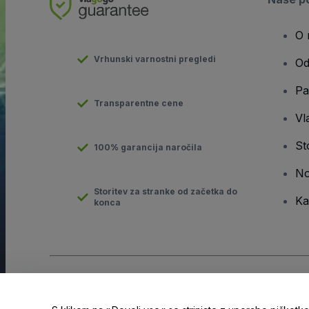
O 
Vrhunski varnostni pregledi
Od
Pa
Transparentne cene
Vla
St
100% garancija naročila
No
Storitev za stranke od začetka do
Ka
konca
Avtorske pravice © viagogo GmbH 2026
Podatki o podjetju
Uporaba tega spletnega mesta pomeni sprejemanje
pogojev
i