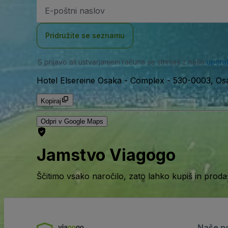
Email
naslov
Pridružite se seznamu
S prijavo ali ustvarjanjem računa se strinjaš z našo
upora
Hotel Elsereine Osaka - Complex
-
530-0003, Osa
Kopiraj
Odpri v Google Maps
Jamstvo Viagogo
Ščitimo vsako naročilo, zato lahko kupiš in prod
Naše po