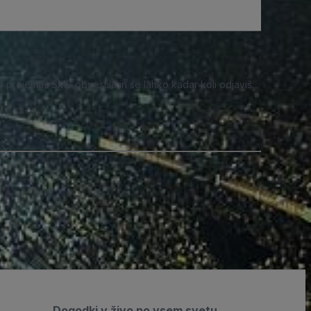
o prejemaš SMS obvestila in se lahko kadar koli odjaviš.
Dogodki v živo po vsem svetu