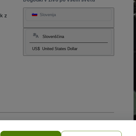
k z
Slovenija
Slovenščina
US$
United States Dollar
obilne naprave