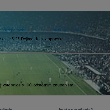
bniško pogodbo
in potrjuješ naš
pravilnik o zasebnosti
. Od nas lahk
ka, 1-5-25 Dojima, Kita, Japonska
aš vstopnice s 100-odstotnim zaupanjem.
djetje
Imate vprašanja?