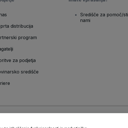
nas
Središče za pomoč/sti
nami
prta distribucija
rtnerski program
gatelji
oritve za podjetja
vinarsko središče
riere
n
Pravilnik o zasebnosti
in
Pravilnik o piškotkih
in
Pravilnik o zasebnosti za m