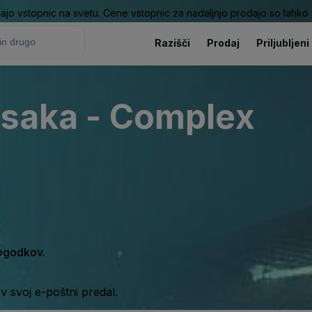
ajo vstopnic na svetu. Cene vstopnic za nadaljnjo prodajo so lahko v
Razišči
Prodaj
Priljubljeni
Osaka - Complex
dogodkov.
 svoj e-poštni predal.