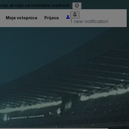
išje ali nižje od nominalne vrednosti.
Moje vstopnice
Prijava
1 new notification