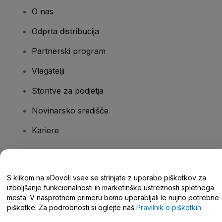
O nas
Odprta distribucija
Partnerski program
Vlagatelji
Storitve za podjetja
Novinarsko središče
Kariere
Imate vprašanja?
S klikom na »Dovoli vse« se strinjate z uporabo piškotkov za
izboljšanje funkcionalnosti in marketinške ustreznosti spletnega
Središče za pomoč/stik z nami
mesta. V nasprotnem primeru bomo uporabljali le nujno potrebne
piškotke. Za podrobnosti si oglejte naš
Pravilnik o piškotkih
.