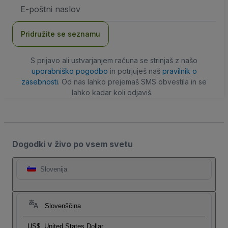
Email
naslov
Pridružite se seznamu
S prijavo ali ustvarjanjem računa se strinjaš z našo
uporabniško pogodbo
in potrjuješ naš
pravilnik o
zasebnosti
. Od nas lahko prejemaš SMS obvestila in se
lahko kadar koli odjaviš.
Dogodki v živo po vsem svetu
Slovenija
Slovenščina
US$
United States Dollar