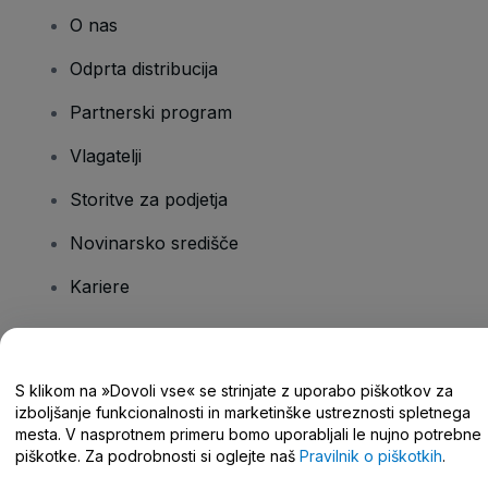
O nas
Odprta distribucija
Partnerski program
Vlagatelji
Storitve za podjetja
Novinarsko središče
Kariere
Imate vprašanja?
S klikom na »Dovoli vse« se strinjate z uporabo piškotkov za
izboljšanje funkcionalnosti in marketinške ustreznosti spletnega
Središče za pomoč/stik z nami
mesta. V nasprotnem primeru bomo uporabljali le nujno potrebne
piškotke. Za podrobnosti si oglejte naš
Pravilnik o piškotkih
.