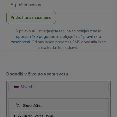
Email
naslov
Pridružite se seznamu
S prijavo ali ustvarjanjem računa se strinjaš z našo
uporabniško pogodbo
in potrjuješ naš
pravilnik o
zasebnosti
. Od nas lahko prejemaš SMS obvestila in se
lahko kadar koli odjaviš.
Dogodki v živo po vsem svetu
Slovenija
Slovenščina
US$
United States Dollar