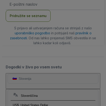
Email
naslov
Pridružite se seznamu
S prijavo ali ustvarjanjem računa se strinjaš z našo
uporabniško pogodbo
in potrjuješ naš
pravilnik o
zasebnosti
. Od nas lahko prejemaš SMS obvestila in se
lahko kadar koli odjaviš.
Dogodki v živo po vsem svetu
Slovenija
Slovenščina
US$
United States Dollar