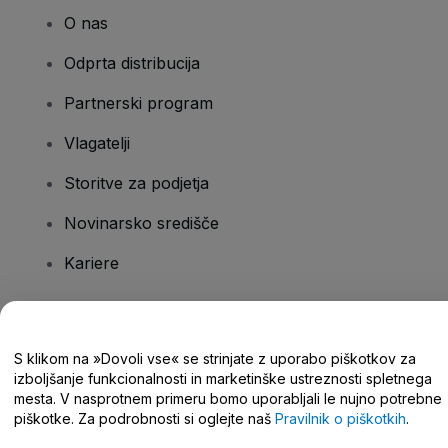
O nas
Odprta distribucija
Partnerski program
Vlagatelji
Storitve za podjetja
Novinarsko središče
Kariere
Imate vprašanja?
S klikom na »Dovoli vse« se strinjate z uporabo piškotkov za
izboljšanje funkcionalnosti in marketinške ustreznosti spletnega
Središče za pomoč/stik z nami
mesta. V nasprotnem primeru bomo uporabljali le nujno potrebne
piškotke. Za podrobnosti si oglejte naš
Pravilnik o piškotkih
.