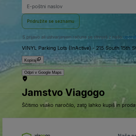
Email
naslov
Pridružite se seznamu
S prijavo ali ustvarjanjem računa se strinjaš z našo
upora
VINYL Parking Lots (InActive)
-
215 South 15th St
Kopiraj
Odpri v Google Maps
Jamstvo Viagogo
Ščitimo vsako naročilo, zato lahko kupiš in prod
Naše po