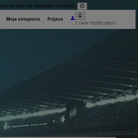
išje ali nižje od nominalne vrednosti.
Moje vstopnice
Prijava
1 new notification