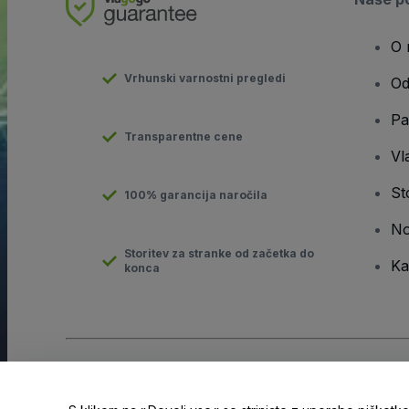
O 
Vrhunski varnostni pregledi
Od
Pa
Transparentne cene
Vla
St
100% garancija naročila
No
Storitev za stranke od začetka do
Ka
konca
Avtorske pravice © viagogo GmbH 2026
Podatki o podjetju
Uporaba tega spletnega mesta pomeni sprejemanje
pogojev
i