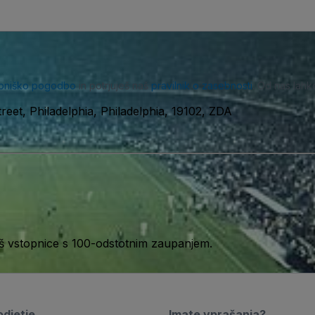
bniško pogodbo
in potrjuješ naš
pravilnik o zasebnosti
. Od nas lahk
reet, Philadelphia, Philadelphia, 19102, ZDA
aš vstopnice s 100-odstotnim zaupanjem.
djetje
Imate vprašanja?