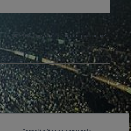
o prejemaš SMS obvestila in se lahko kadar koli odjaviš.
Dogodki v živo po vsem svetu