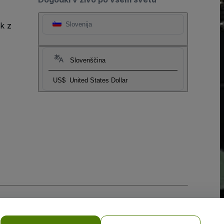
k z
Slovenija
Slovenščina
US$
United States Dollar
obilne naprave