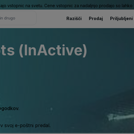
ajo vstopnic na svetu. Cene vstopnic za nadaljnjo prodajo so lahko v
Razišči
Prodaj
Priljubljeni
ts (InActive)
dogodkov.
 svoj e-poštni predal.