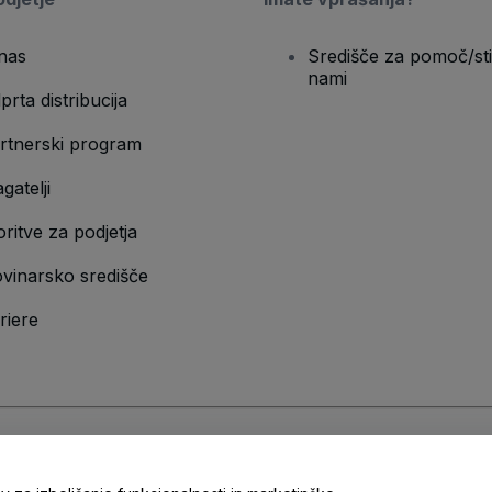
nas
Središče za pomoč/sti
nami
prta distribucija
rtnerski program
gatelji
oritve za podjetja
vinarsko središče
riere
n
Pravilnik o zasebnosti
in
Pravilnik o piškotkih
in
Pravilnik o zasebnosti za m