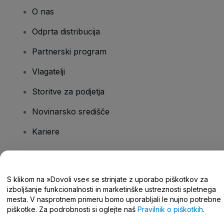
O nas
Odprta distribucija
Partnerski program
Vlagatelji
Storitve za podjetja
Novinarsko središče
Kariere
Imate vprašanja?
S klikom na »Dovoli vse« se strinjate z uporabo piškotkov za
izboljšanje funkcionalnosti in marketinške ustreznosti spletnega
Središče za pomoč/stik z nami
mesta. V nasprotnem primeru bomo uporabljali le nujno potrebne
piškotke. Za podrobnosti si oglejte naš
Pravilnik o piškotkih
.