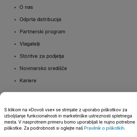
O nas
Odprta distribucija
Partnerski program
Vlagatelji
Storitve za podjetja
Novinarsko središče
Kariere
Imate vprašanja?
S klikom na »Dovoli vse« se strinjate z uporabo piškotkov za
izboljšanje funkcionalnosti in marketinške ustreznosti spletnega
Središče za pomoč/stik z nami
mesta. V nasprotnem primeru bomo uporabljali le nujno potrebne
piškotke. Za podrobnosti si oglejte naš
Pravilnik o piškotkih
.