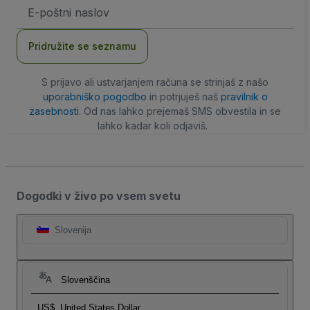
Email
naslov
Pridružite se seznamu
S prijavo ali ustvarjanjem računa se strinjaš z našo
uporabniško pogodbo
in potrjuješ naš
pravilnik o
zasebnosti
. Od nas lahko prejemaš SMS obvestila in se
lahko kadar koli odjaviš.
Dogodki v živo po vsem svetu
Slovenija
Slovenščina
US$
United States Dollar