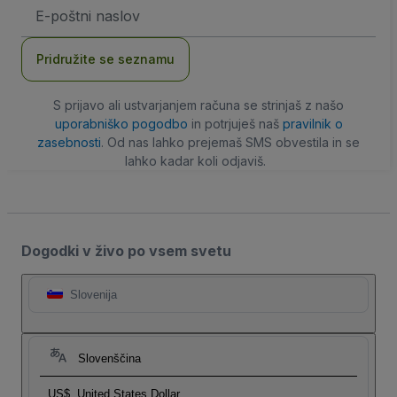
Email
naslov
Pridružite se seznamu
S prijavo ali ustvarjanjem računa se strinjaš z našo
uporabniško pogodbo
in potrjuješ naš
pravilnik o
zasebnosti
. Od nas lahko prejemaš SMS obvestila in se
lahko kadar koli odjaviš.
Dogodki v živo po vsem svetu
Slovenija
Slovenščina
US$
United States Dollar