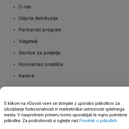
O nas
Odprta distribucija
Partnerski program
Vlagatelji
Storitve za podjetja
Novinarsko središče
Kariere
Imate vprašanja?
S klikom na »Dovoli vse« se strinjate z uporabo piškotkov za
izboljšanje funkcionalnosti in marketinške ustreznosti spletnega
Središče za pomoč/stik z nami
mesta. V nasprotnem primeru bomo uporabljali le nujno potrebne
piškotke. Za podrobnosti si oglejte naš
Pravilnik o piškotkih
.