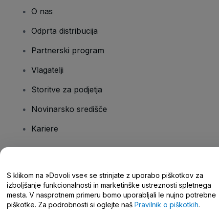
O nas
Odprta distribucija
Partnerski program
Vlagatelji
Storitve za podjetja
Novinarsko središče
Kariere
Imate vprašanja?
S klikom na »Dovoli vse« se strinjate z uporabo piškotkov za
izboljšanje funkcionalnosti in marketinške ustreznosti spletnega
Središče za pomoč/stik z nami
mesta. V nasprotnem primeru bomo uporabljali le nujno potrebne
piškotke. Za podrobnosti si oglejte naš
Pravilnik o piškotkih
.