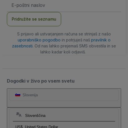
Email
naslov
Pridružite se seznamu
S prijavo ali ustvarjanjem računa se strinjaš z našo
uporabniško pogodbo
in potrjuješ naš
pravilnik o
zasebnosti
. Od nas lahko prejemaš SMS obvestila in se
lahko kadar koli odjaviš.
Dogodki v živo po vsem svetu
Slovenija
Slovenščina
US$
United States Dollar