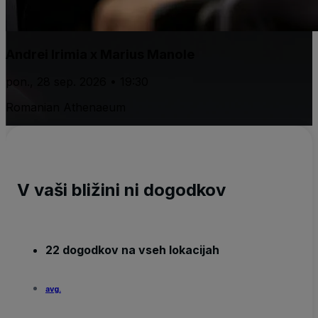
Andrei Irimia x Marius Manole
pon., 28 sep. 2026 • 19:30
Romanian Athenaeum
V vaši bližini ni dogodkov
22 dogodkov na vseh lokacijah
avg.