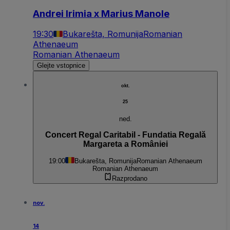
Andrei Irimia x Marius Manole
19:30
Bukarešta, Romunija
Romanian
Athenaeum
Romanian Athenaeum
Glejte vstopnice
okt.
25
ned.
Concert Regal Caritabil - Fundatia Regală
Margareta a României
19:00
Bukarešta, Romunija
Romanian Athenaeum
Romanian Athenaeum
Razprodano
nov.
14