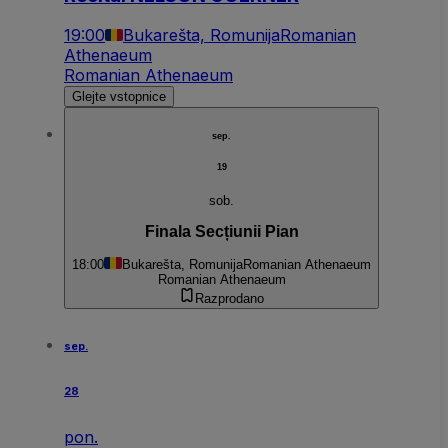
19:00
Bukarešta, Romunija
Romanian
Athenaeum
Romanian Athenaeum
Glejte vstopnice
sep.
19
sob.
Finala Secțiunii Pian
18:00
Bukarešta, Romunija
Romanian Athenaeum
Romanian Athenaeum
Razprodano
sep.
28
pon.