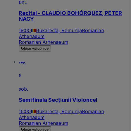
pet.
Recital - CLAUDIO BOHÓRQUEZ, PÉTER
NAGY
19:00
Bukarešta, Romunija
Romanian
Athenaeum
Romanian Athenaeum
Glejte vstopnice
sep.
5
sob.
Semifinala Secțiunii Violoncel
16:00
Bukarešta, Romunija
Romanian
Athenaeum
Romanian Athenaeum
Glejte vstopnice