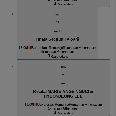
Razprodano
sep.
13
ned.
Finala Secțiunii Vioară
18:00
Bukarešta, Romunija
Romanian Athenaeum
Romanian Athenaeum
Razprodano
sep.
16
sre.
Recital MARIE-ANGE NGUCI &
HYEONJEONG LEE
19:00
Bukarešta, Romunija
Romanian Athenaeum
Romanian Athenaeum
Razprodano