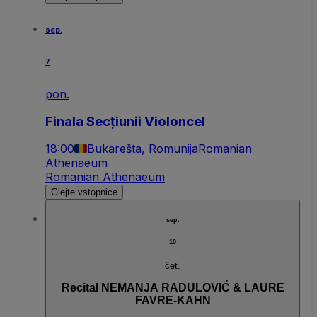
sep.
7
pon.
Finala Secțiunii Violoncel
18:00
Bukarešta, Romunija
Romanian
Athenaeum
Romanian Athenaeum
Glejte vstopnice
sep.
10
čet.
Recital NEMANJA RADULOVIĆ & LAURE
FAVRE-KAHN