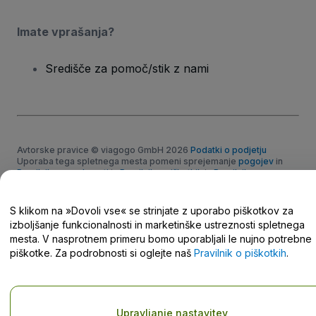
Imate vprašanja?
Središče za pomoč/stik z nami
Avtorske pravice © viagogo GmbH 2026
Podatki o podjetju
Uporaba tega spletnega mesta pomeni sprejemanje
pogojev
in
Pravilnik o zasebnosti
in
Pravilnik o piškotkih
in
Pravilnik o
zasebnosti za mobilne naprave
Ne delite mojih osebnih podatkov/Vaša izbira zasebnosti
S klikom na »Dovoli vse« se strinjate z uporabo piškotkov za
izboljšanje funkcionalnosti in marketinške ustreznosti spletnega
mesta. V nasprotnem primeru bomo uporabljali le nujno potrebne
piškotke. Za podrobnosti si oglejte naš
Pravilnik o piškotkih
.
Upravljanje nastavitev