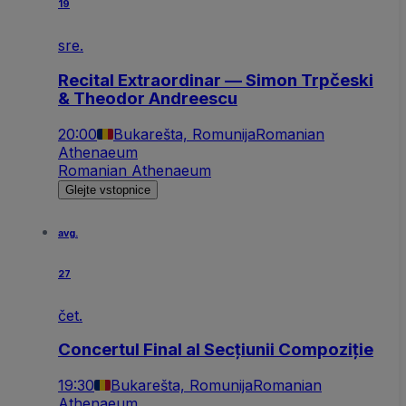
19
sre.
Recital Extraordinar — Simon Trpčeski
& Theodor Andreescu
20:00
Bukarešta, Romunija
Romanian
Athenaeum
Romanian Athenaeum
Glejte vstopnice
avg.
27
čet.
Concertul Final al Secțiunii Compoziție
19:30
Bukarešta, Romunija
Romanian
Athenaeum