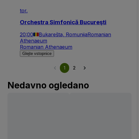
tor.
Orchestra Simfonică Bucureşti
20:00
Bukarešta, Romunija
Romanian
Athenaeum
Romanian Athenaeum
Glejte vstopnice
1
2
Nedavno ogledano