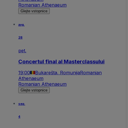
Romanian Athenaeum
Glejte vstopnice
avg.
28
pet.
Concertul final al Masterclassului
19:00
Bukarešta, Romunija
Romanian
Athenaeum
Romanian Athenaeum
Glejte vstopnice
sep.
4