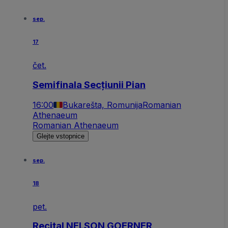
sep.
17
čet.
Semifinala Secțiunii Pian
16:00
Bukarešta, Romunija
Romanian
Athenaeum
Romanian Athenaeum
Glejte vstopnice
sep.
18
pet.
Recital NELSON GOERNER