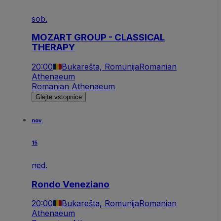
sob.
MOZART GROUP - CLASSICAL
THERAPY
20:00
Bukarešta, Romunija
Romanian
Athenaeum
Romanian Athenaeum
Glejte vstopnice
nov.
15
ned.
Rondo Veneziano
20:00
Bukarešta, Romunija
Romanian
Athenaeum