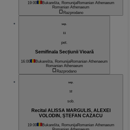
19:00
Bukarešta, Romunija
Romanian Athenaeum
Romanian Athenaeum
Razprodano
sep.
11
pet.
Semifinala Secțiunii Vioară
16:00
Bukarešta, Romunija
Romanian Athenaeum
Romanian Athenaeum
Razprodano
sep.
12
sob.
Recital ALISSA MARGULIS, ALEXEI
VOLODIN, ȘTEFAN CAZACU
19:00
Bukarešta, Romunija
Romanian Athenaeum
Romanian Athenaeum