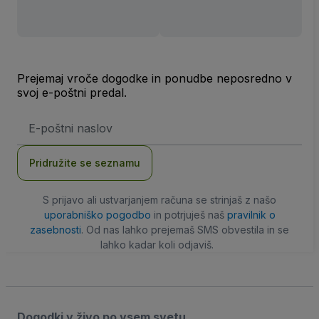
Prejemaj vroče dogodke in ponudbe neposredno v
svoj e-poštni predal.
Email
naslov
Pridružite se seznamu
S prijavo ali ustvarjanjem računa se strinjaš z našo
uporabniško pogodbo
in potrjuješ naš
pravilnik o
zasebnosti
. Od nas lahko prejemaš SMS obvestila in se
lahko kadar koli odjaviš.
Dogodki v živo po vsem svetu