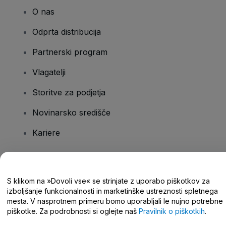
O nas
Odprta distribucija
Partnerski program
Vlagatelji
Storitve za podjetja
Novinarsko središče
Kariere
Imate vprašanja?
S klikom na »Dovoli vse« se strinjate z uporabo piškotkov za
izboljšanje funkcionalnosti in marketinške ustreznosti spletnega
Središče za pomoč/stik z nami
mesta. V nasprotnem primeru bomo uporabljali le nujno potrebne
piškotke. Za podrobnosti si oglejte naš
Pravilnik o piškotkih
.