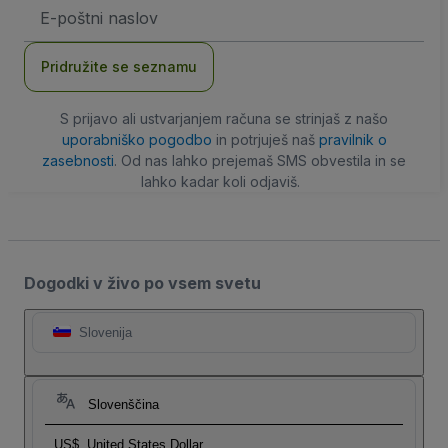
Email
naslov
Pridružite se seznamu
S prijavo ali ustvarjanjem računa se strinjaš z našo
uporabniško pogodbo
in potrjuješ naš
pravilnik o
zasebnosti
. Od nas lahko prejemaš SMS obvestila in se
lahko kadar koli odjaviš.
Dogodki v živo po vsem svetu
Slovenija
Slovenščina
US$
United States Dollar