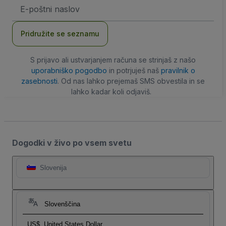
Email
naslov
Pridružite se seznamu
S prijavo ali ustvarjanjem računa se strinjaš z našo
uporabniško pogodbo
in potrjuješ naš
pravilnik o
zasebnosti
. Od nas lahko prejemaš SMS obvestila in se
lahko kadar koli odjaviš.
Dogodki v živo po vsem svetu
Slovenija
Slovenščina
US$
United States Dollar