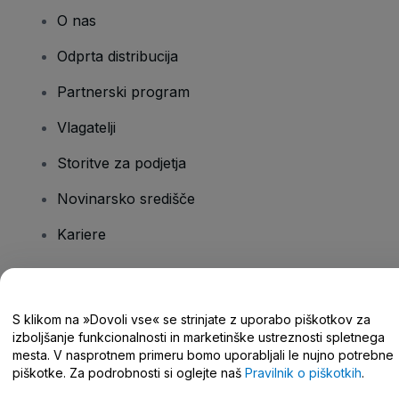
O nas
Odprta distribucija
Partnerski program
Vlagatelji
Storitve za podjetja
Novinarsko središče
Kariere
Imate vprašanja?
S klikom na »Dovoli vse« se strinjate z uporabo piškotkov za
izboljšanje funkcionalnosti in marketinške ustreznosti spletnega
Središče za pomoč/stik z nami
mesta. V nasprotnem primeru bomo uporabljali le nujno potrebne
piškotke. Za podrobnosti si oglejte naš
Pravilnik o piškotkih
.