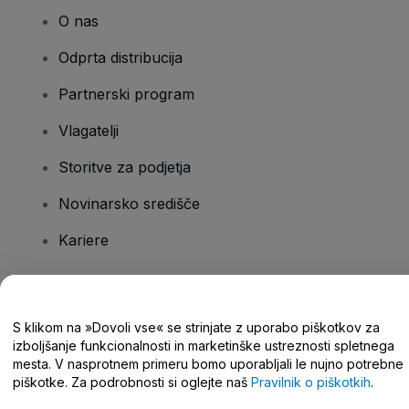
O nas
Odprta distribucija
Partnerski program
Vlagatelji
Storitve za podjetja
Novinarsko središče
Kariere
Imate vprašanja?
S klikom na »Dovoli vse« se strinjate z uporabo piškotkov za
izboljšanje funkcionalnosti in marketinške ustreznosti spletnega
Središče za pomoč/stik z nami
mesta. V nasprotnem primeru bomo uporabljali le nujno potrebne
piškotke. Za podrobnosti si oglejte naš
Pravilnik o piškotkih
.