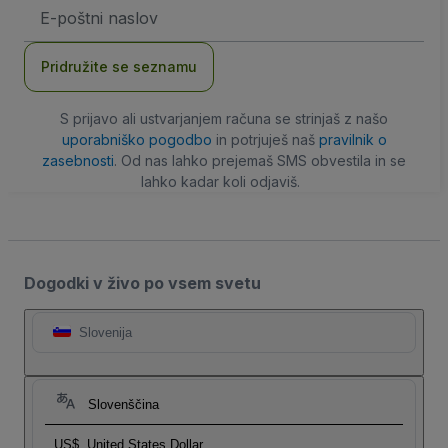
Email
naslov
Pridružite se seznamu
S prijavo ali ustvarjanjem računa se strinjaš z našo
uporabniško pogodbo
in potrjuješ naš
pravilnik o
zasebnosti
. Od nas lahko prejemaš SMS obvestila in se
lahko kadar koli odjaviš.
Dogodki v živo po vsem svetu
Slovenija
Slovenščina
US$
United States Dollar