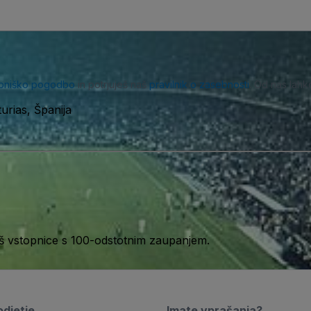
bniško pogodbo
in potrjuješ naš
pravilnik o zasebnosti
. Od nas lahk
urias, Španija
aš vstopnice s 100-odstotnim zaupanjem.
djetje
Imate vprašanja?