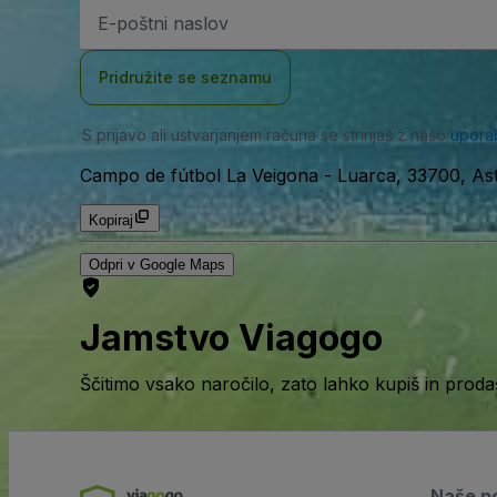
Email
naslov
Pridružite se seznamu
S prijavo ali ustvarjanjem računa se strinjaš z našo
upora
Campo de fútbol La Veigona
-
Luarca, 33700, Ast
Kopiraj
Odpri v Google Maps
Jamstvo Viagogo
Ščitimo vsako naročilo, zato lahko kupiš in prod
Naše po