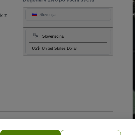
k z
Slovenija
Slovenščina
US$
United States Dollar
obilne naprave