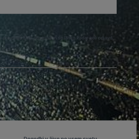
o prejemaš SMS obvestila in se lahko kadar koli odjaviš.
Dogodki v živo po vsem svetu