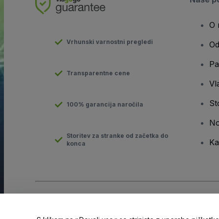
O 
Vrhunski varnostni pregledi
Od
Pa
Transparentne cene
Vla
St
100% garancija naročila
No
Storitev za stranke od začetka do
Ka
konca
Avtorske pravice © viagogo GmbH 2026
Podatki o podjetju
Uporaba tega spletnega mesta pomeni sprejemanje
pogojev
i