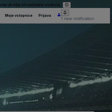
išje ali nižje od nominalne vrednosti.
Moje vstopnice
Prijava
1 new notification