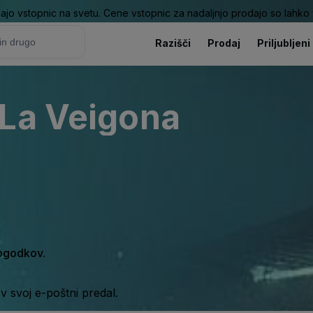
ajo vstopnic na svetu. Cene vstopnic za nadaljnjo prodajo so lahko v
Razišči
Prodaj
Priljubljeni
 La Veigona
dogodkov.
 svoj e-poštni predal.