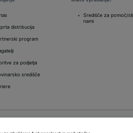
nas
Središče za pomoč/sti
nami
prta distribucija
rtnerski program
gatelji
oritve za podjetja
vinarsko središče
riere
n
Pravilnik o zasebnosti
in
Pravilnik o piškotkih
in
Pravilnik o zasebnosti za m