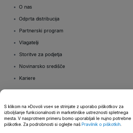
O nas
Odprta distribucija
Partnerski program
Vlagatelji
Storitve za podjetja
Novinarsko središče
Kariere
Imate vprašanja?
S klikom na »Dovoli vse« se strinjate z uporabo piškotkov za
izboljšanje funkcionalnosti in marketinške ustreznosti spletnega
Središče za pomoč/stik z nami
mesta. V nasprotnem primeru bomo uporabljali le nujno potrebne
piškotke. Za podrobnosti si oglejte naš
Pravilnik o piškotkih
.