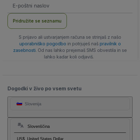
Email
naslov
Pridružite se seznamu
S prijavo ali ustvarjanjem računa se strinjaš z našo
uporabniško pogodbo
in potrjuješ naš
pravilnik o
zasebnosti
. Od nas lahko prejemaš SMS obvestila in se
lahko kadar koli odjaviš.
Dogodki v živo po vsem svetu
Slovenija
Slovenščina
US$
United States Dollar