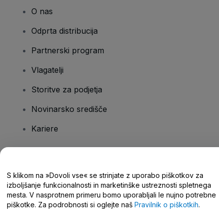
O nas
Odprta distribucija
Partnerski program
Vlagatelji
Storitve za podjetja
Novinarsko središče
Kariere
Imate vprašanja?
S klikom na »Dovoli vse« se strinjate z uporabo piškotkov za
izboljšanje funkcionalnosti in marketinške ustreznosti spletnega
Središče za pomoč/stik z nami
mesta. V nasprotnem primeru bomo uporabljali le nujno potrebne
piškotke. Za podrobnosti si oglejte naš
Pravilnik o piškotkih
.