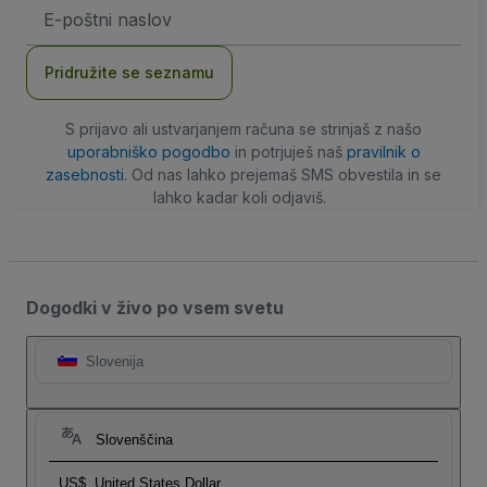
Email
naslov
Pridružite se seznamu
S prijavo ali ustvarjanjem računa se strinjaš z našo
uporabniško pogodbo
in potrjuješ naš
pravilnik o
zasebnosti
. Od nas lahko prejemaš SMS obvestila in se
lahko kadar koli odjaviš.
Dogodki v živo po vsem svetu
Slovenija
Slovenščina
US$
United States Dollar