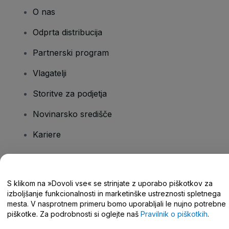
O nas
Odprta distribucija
Partnerski program
Vlagatelji
Storitve za podjetja
Novinarsko središče
Kariere
Imate vprašanja?
S klikom na »Dovoli vse« se strinjate z uporabo piškotkov za
izboljšanje funkcionalnosti in marketinške ustreznosti spletnega
Središče za pomoč/stik z nami
mesta. V nasprotnem primeru bomo uporabljali le nujno potrebne
piškotke. Za podrobnosti si oglejte naš
Pravilnik o piškotkih
.