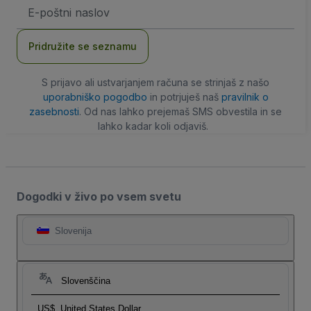
Email
naslov
Pridružite se seznamu
S prijavo ali ustvarjanjem računa se strinjaš z našo
uporabniško pogodbo
in potrjuješ naš
pravilnik o
zasebnosti
. Od nas lahko prejemaš SMS obvestila in se
lahko kadar koli odjaviš.
Dogodki v živo po vsem svetu
Slovenija
Slovenščina
US$
United States Dollar