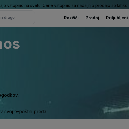
ajo vstopnic na svetu. Cene vstopnic za nadaljnjo prodajo so lahko v
Razišči
Prodaj
Priljubljeni
mos
dogodkov.
 svoj e-poštni predal.