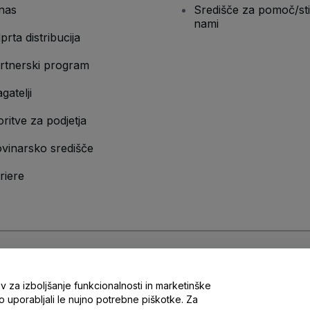
nas
Središče za pomoč/sti
nami
prta distribucija
rtnerski program
gatelji
oritve za podjetja
vinarsko središče
riere
n
Pravilnik o zasebnosti
in
Pravilnik o piškotkih
in
Pravilnik o zasebnosti za m
v za izboljšanje funkcionalnosti in marketinške
 uporabljali le nujno potrebne piškotke. Za