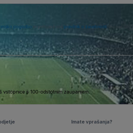
bniško pogodbo
in potrjuješ naš
pravilnik o zasebnosti
. Od nas lahk
aš vstopnice s 100-odstotnim zaupanjem.
djetje
Imate vprašanja?