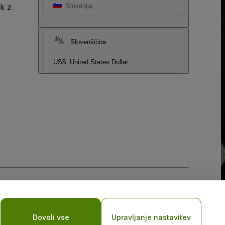
k z
Slovenija
Slovenščina
US$
United States Dollar
obilne naprave
Dovoli vse
Upravljanje nastavitev