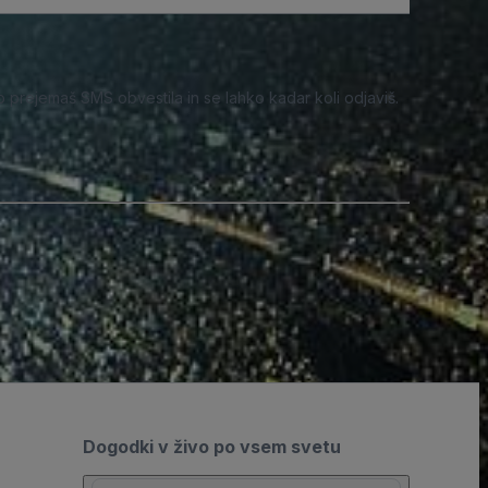
o prejemaš SMS obvestila in se lahko kadar koli odjaviš.
Dogodki v živo po vsem svetu