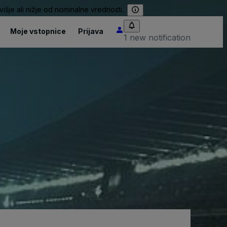
išje ali nižje od nominalne vrednosti.
Moje vstopnice
Prijava
1 new notification