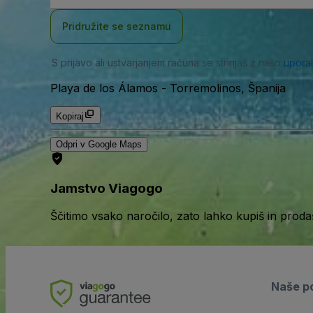
Pridružite se seznamu
S prijavo ali ustvarjanjem računa se strinjaš z našo
upora
Playa de los Álamos
-
Torremolinos, Španija
Kopiraj
Odpri v Google Maps
Jamstvo Viagogo
Ščitimo vsako naročilo, zato lahko kupiš in prod
Naše po