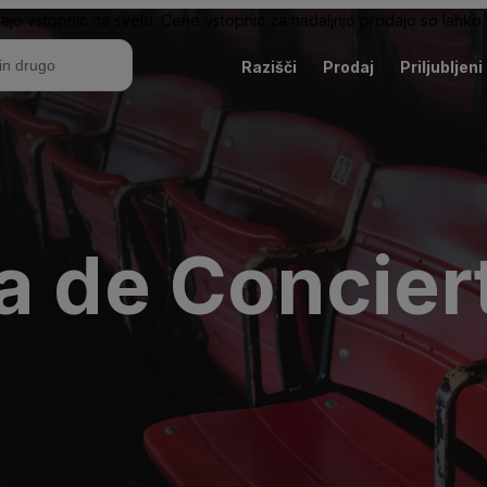
ajo vstopnic na svetu. Cene vstopnic za nadaljnjo prodajo so lahko v
Razišči
Prodaj
Priljubljeni
a de Concier