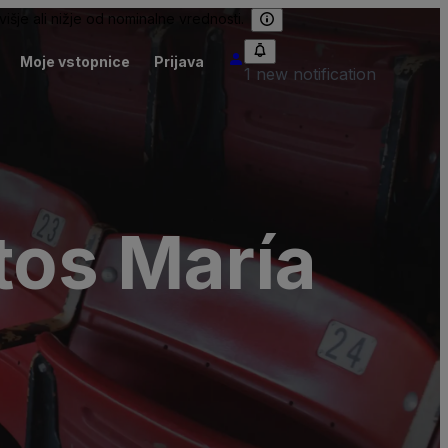
išje ali nižje od nominalne vrednosti.
Moje vstopnice
Prijava
1 new notification
tos María