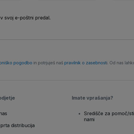
 svoj e-poštni predal.
bniško pogodbo
in potrjuješ naš
pravilnik o zasebnosti
. Od nas lahk
djetje
Imate vprašanja?
nas
Središče za pomoč/sti
nami
prta distribucija