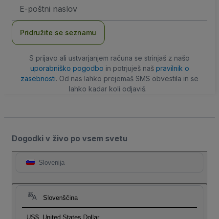
Email
naslov
Pridružite se seznamu
S prijavo ali ustvarjanjem računa se strinjaš z našo
uporabniško pogodbo
in potrjuješ naš
pravilnik o
zasebnosti
. Od nas lahko prejemaš SMS obvestila in se
lahko kadar koli odjaviš.
Dogodki v živo po vsem svetu
Slovenija
Slovenščina
US$
United States Dollar