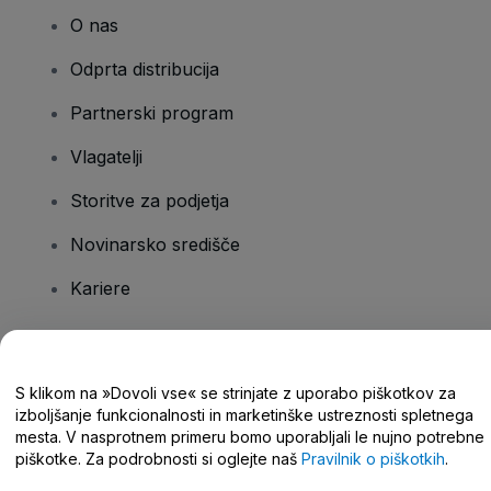
O nas
Odprta distribucija
Partnerski program
Vlagatelji
Storitve za podjetja
Novinarsko središče
Kariere
Imate vprašanja?
S klikom na »Dovoli vse« se strinjate z uporabo piškotkov za
izboljšanje funkcionalnosti in marketinške ustreznosti spletnega
Središče za pomoč/stik z nami
mesta. V nasprotnem primeru bomo uporabljali le nujno potrebne
piškotke. Za podrobnosti si oglejte naš
Pravilnik o piškotkih
.