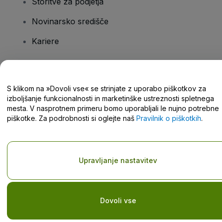
Storitve za podjetja
Novinarsko središče
Kariere
Imate vprašanja?
S klikom na »Dovoli vse« se strinjate z uporabo piškotkov za
izboljšanje funkcionalnosti in marketinške ustreznosti spletnega
Središče za pomoč/stik z nami
mesta. V nasprotnem primeru bomo uporabljali le nujno potrebne
piškotke. Za podrobnosti si oglejte naš
Pravilnik o piškotkih
.
Avtorske pravice © viagogo GmbH 2026
Podatki o podjetju
Upravljanje nastavitev
Uporaba tega spletnega mesta pomeni sprejemanje
pogojev
in
Pravilnik o zasebnosti
in
Pravilnik o piškotkih
in
Pravilnik o
zasebnosti za mobilne naprave
Ne delite mojih osebnih podatkov/Vaša izbira zasebnosti
Dovoli vse