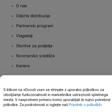
O nas
Odprta distribucija
Partnerski program
Vlagatelji
Storitve za podjetja
Novinarsko središče
Kariere
Imate vprašanja?
S klikom na »Dovoli vse« se strinjate z uporabo piškotkov za
izboljšanje funkcionalnosti in marketinške ustreznosti spletnega
Središče za pomoč/stik z nami
mesta. V nasprotnem primeru bomo uporabljali le nujno potrebne
piškotke. Za podrobnosti si oglejte naš
Pravilnik o piškotkih
.