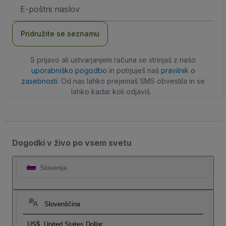
Email
naslov
Pridružite se seznamu
S prijavo ali ustvarjanjem računa se strinjaš z našo
uporabniško pogodbo
in potrjuješ naš
pravilnik o
zasebnosti
. Od nas lahko prejemaš SMS obvestila in se
lahko kadar koli odjaviš.
Dogodki v živo po vsem svetu
Slovenija
Slovenščina
US$
United States Dollar