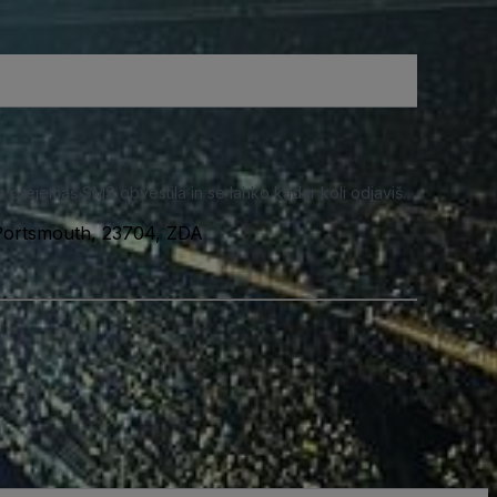
o prejemaš SMS obvestila in se lahko kadar koli odjaviš.
 Portsmouth, 23704, ZDA