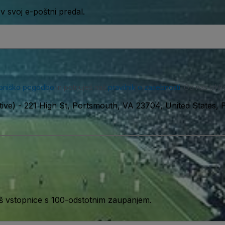
 svoj e-poštni predal.
bniško pogodbo
in potrjuješ naš
pravilnik o zasebnosti
. Od nas lahk
tive)
-
221 High St, Portsmouth, VA 23704, United States,
aš vstopnice s 100-odstotnim zaupanjem.