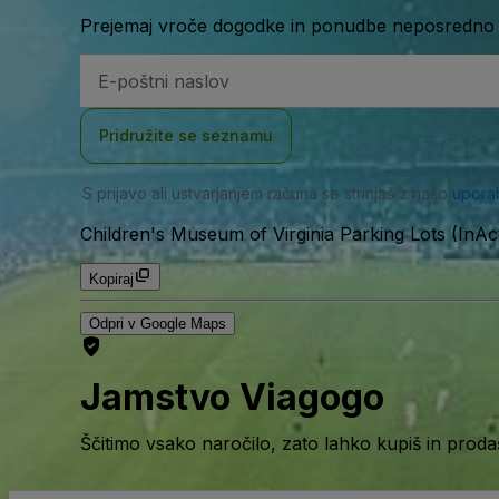
Prejemaj vroče dogodke in ponudbe neposredno v
Email
naslov
Pridružite se seznamu
S prijavo ali ustvarjanjem računa se strinjaš z našo
upora
Children's Museum of Virginia Parking Lots (InAc
Kopiraj
Odpri v Google Maps
Jamstvo Viagogo
Ščitimo vsako naročilo, zato lahko kupiš in prod