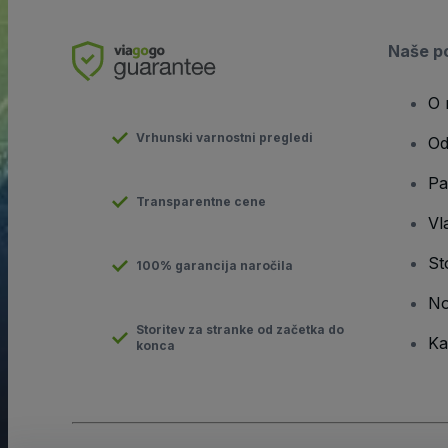
Naše po
O 
Vrhunski varnostni pregledi
Od
Pa
Transparentne cene
Vla
St
100% garancija naročila
No
Storitev za stranke od začetka do
Ka
konca