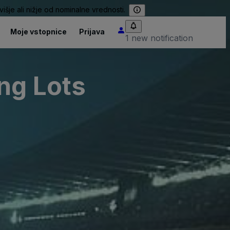
išje ali nižje od nominalne vrednosti.
Moje vstopnice
Prijava
1 new notification
ng Lots