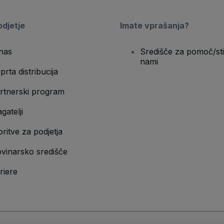
djetje
Imate vprašanja?
nas
Središče za pomoč/sti
nami
prta distribucija
rtnerski program
gatelji
oritve za podjetja
vinarsko središče
riere