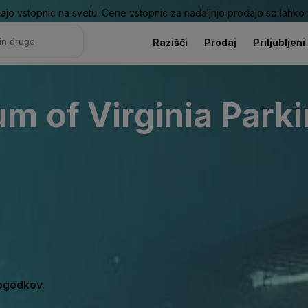
ajo vstopnic na svetu. Cene vstopnic za nadaljnjo prodajo so lahko v
Razišči
Prodaj
Priljubljeni
m of Virginia Parki
dogodkov.