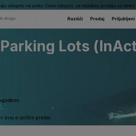
ajo vstopnic na svetu. Cene vstopnic za nadaljnjo prodajo so lahko v
Razišči
Prodaj
Priljubljeni
Parking Lots (InAct
dogodkov.
 svoj e-poštni predal.