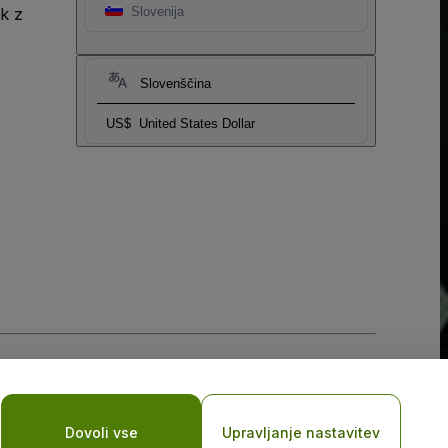
k z
Slovenija
Slovenščina
US$
United States Dollar
obilne naprave
Dovoli vse
Upravljanje nastavitev