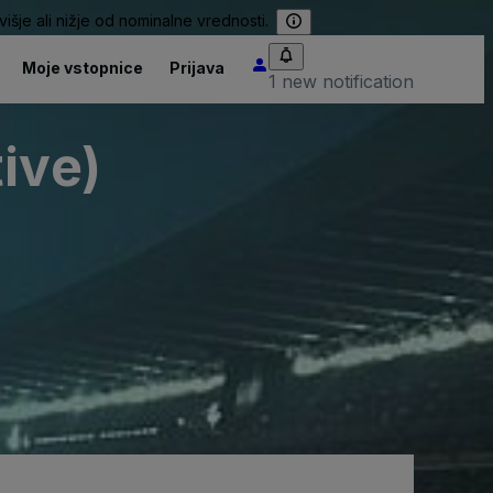
išje ali nižje od nominalne vrednosti.
Moje vstopnice
Prijava
1 new notification
ive)