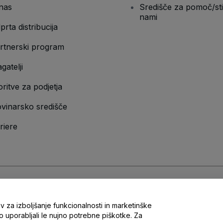
nas
Središče za pomoč/sti
nami
prta distribucija
rtnerski program
gatelji
oritve za podjetja
vinarsko središče
riere
n
Pravilnik o zasebnosti
in
Pravilnik o piškotkih
in
Pravilnik o zasebnosti za m
v za izboljšanje funkcionalnosti in marketinške
 uporabljali le nujno potrebne piškotke. Za