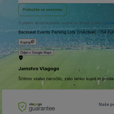
Pridružite se seznamu
S prijavo ali ustvarjanjem računa se strinjaš z našo
upora
Backseat Events Parking Lots (InActive)
-
114 Fu
Kopiraj
Odpri v Google Maps
Jamstvo Viagogo
Ščitimo vsako naročilo, zato lahko kupiš in prod
Naše po