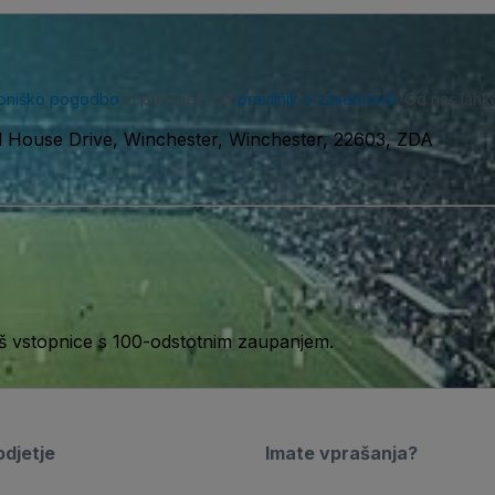
bniško pogodbo
in potrjuješ naš
pravilnik o zasebnosti
. Od nas lahk
ll House Drive, Winchester, Winchester, 22603, ZDA
aš vstopnice s 100-odstotnim zaupanjem.
djetje
Imate vprašanja?