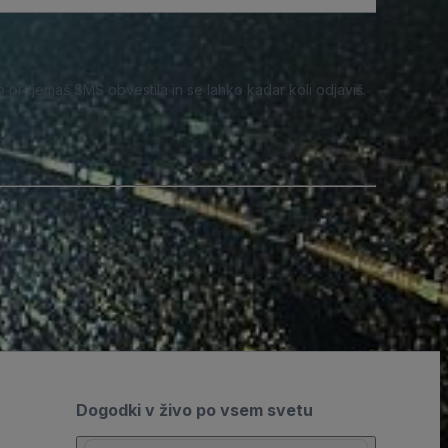
o prejemaš SMS obvestila in se lahko kadar koli odjaviš.
Dogodki v živo po vsem svetu