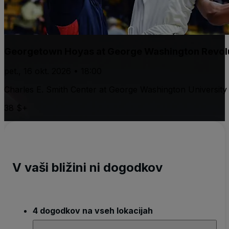
Georgetown Hoyas at George Washington Revolu
pet., 16 okt. 2026 • 18:00
Charles E. Smith Center at George Washington University
38 $+
V vaši bližini ni dogodkov
4 dogodkov na vseh lokacijah