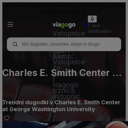
Vstopnice pri nadaljnji prodaji se lahko prodajajo z višjo ceno od
nominalne vrednosti.
1 new
notification
Vstopnice
–
koncert,
šport
&amp;
Vstopnice
za
Charles E. Smith Center at
gledališče
|
George Washington
viagogo
tržnica
University
vstopnic
Trendni dogodki v Charles E. Smith Center
at George Washington University