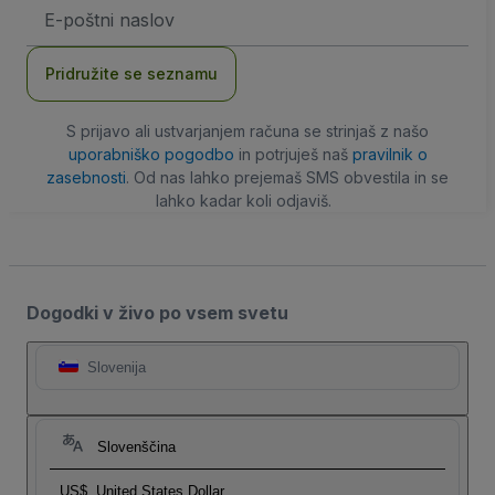
Email
naslov
Pridružite se seznamu
S prijavo ali ustvarjanjem računa se strinjaš z našo
uporabniško pogodbo
in potrjuješ naš
pravilnik o
zasebnosti
. Od nas lahko prejemaš SMS obvestila in se
lahko kadar koli odjaviš.
Dogodki v živo po vsem svetu
Slovenija
Slovenščina
US$
United States Dollar