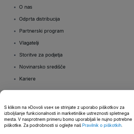
O nas
Odprta distribucija
Partnerski program
Vlagatelji
Storitve za podjetja
Novinarsko središče
Kariere
Imate vprašanja?
S klikom na »Dovoli vse« se strinjate z uporabo piškotkov za
izboljšanje funkcionalnosti in marketinške ustreznosti spletnega
Središče za pomoč/stik z nami
mesta. V nasprotnem primeru bomo uporabljali le nujno potrebne
piškotke. Za podrobnosti si oglejte naš
Pravilnik o piškotkih
.