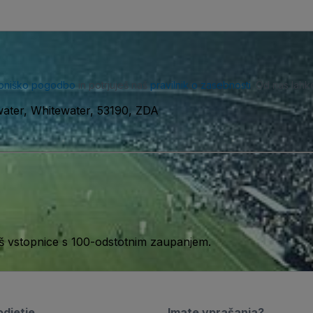
bniško pogodbo
in potrjuješ naš
pravilnik o zasebnosti
. Od nas lahk
ater, Whitewater, 53190, ZDA
aš vstopnice s 100-odstotnim zaupanjem.
djetje
Imate vprašanja?