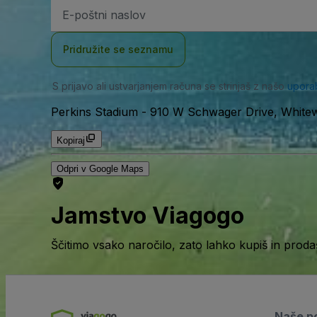
Email
naslov
Pridružite se seznamu
S prijavo ali ustvarjanjem računa se strinjaš z našo
upora
Perkins Stadium
-
910 W Schwager Drive, Whitew
Kopiraj
Odpri v Google Maps
Jamstvo Viagogo
Ščitimo vsako naročilo, zato lahko kupiš in prod
Naše po