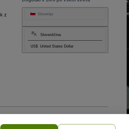
k z
Slovenija
Slovenščina
US$
United States Dollar
obilne naprave