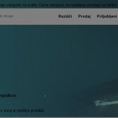
ajo vstopnic na svetu. Cene vstopnic za nadaljnjo prodajo so lahko v
Razišči
Prodaj
Priljubljeni
dogodkov.
 svoj e-poštni predal.