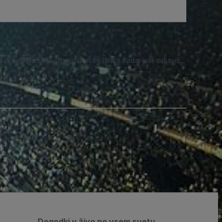
o prejemaš SMS obvestila in se lahko kadar koli odjaviš.
Dogodki v živo po vsem svetu