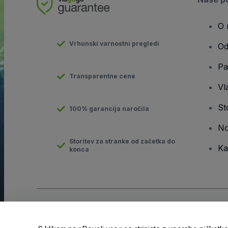
O 
Vrhunski varnostni pregledi
Od
Pa
Transparentne cene
Vla
St
100% garancija naročila
No
Storitev za stranke od začetka do
Ka
konca
Avtorske pravice © viagogo GmbH 2026
Podatki o podjetju
Uporaba tega spletnega mesta pomeni sprejemanje
pogojev
i