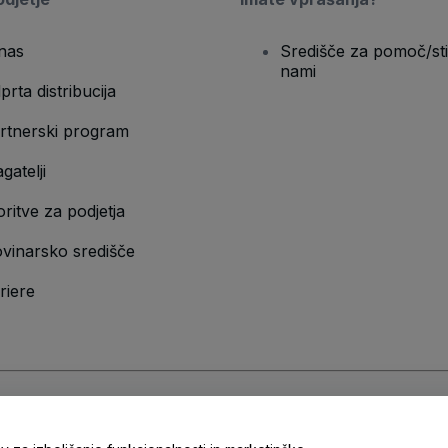
nas
Središče za pomoč/sti
nami
prta distribucija
rtnerski program
gatelji
oritve za podjetja
vinarsko središče
riere
n
Pravilnik o zasebnosti
in
Pravilnik o piškotkih
in
Pravilnik o zasebnosti za m