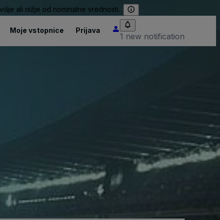
išje ali nižje od nominalne vrednosti.
Moje vstopnice
Prijava
1 new notification