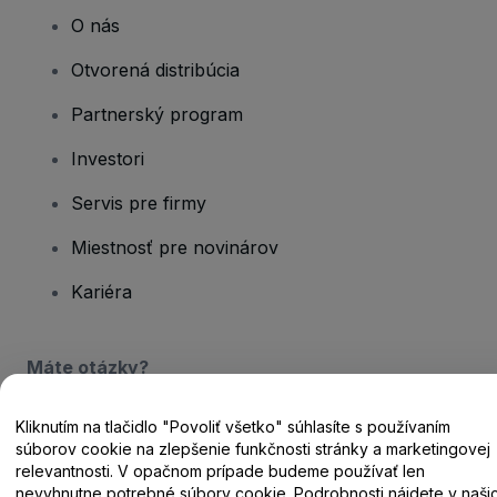
O nás
Otvorená distribúcia
Partnerský program
Investori
Servis pre firmy
Miestnosť pre novinárov
Kariéra
Máte otázky?
Centrum pomoci / Kontaktujte nás
Kliknutím na tlačidlo "Povoliť všetko" súhlasíte s používaním
súborov cookie na zlepšenie funkčnosti stránky a marketingovej
relevantnosti. V opačnom prípade budeme používať len
nevyhnutne potrebné súbory cookie. Podrobnosti nájdete v naši